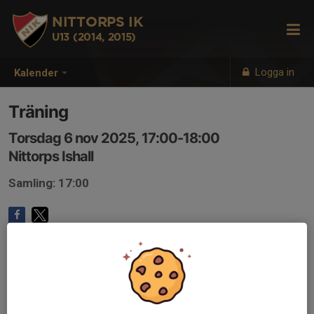
NITTORPS IK
U13 (2014, 2015)
Logga in
Kalender
Träning
Torsdag 6 nov 2025, 17:00-18:00
Nittorps Ishall
Samling: 17:00