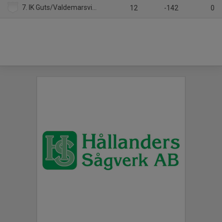
7. IK Guts/Valdemarsviks IF/Vita Hästen
12
-142
0