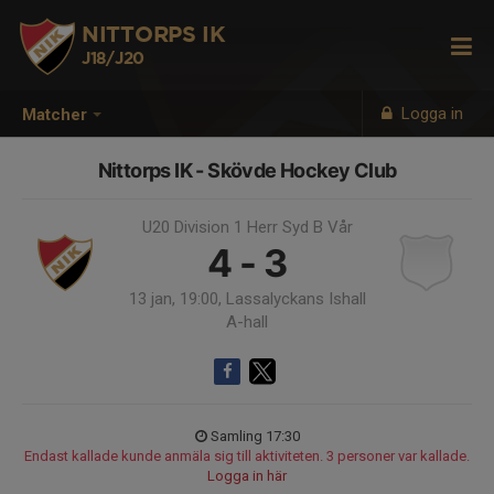
NITTORPS IK
J18/J20
Logga in
Matcher
Nittorps IK - Skövde Hockey Club
U20 Division 1 Herr Syd B Vår
4 - 3
13 jan, 19:00, Lassalyckans Ishall
A-hall
Samling 17:30
Endast kallade kunde anmäla sig till aktiviteten. 3 personer var kallade.
Logga in här