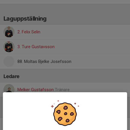
Laguppställning
2. Felix Selin
3. Ture Gustavsson
88. Moltas Bjelke Josefsson
Ledare
Melker Gustafsson
Tränare
Referat