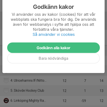
Inget referat skrivet
Godkänn kakor
Vi använder oss av kakor (cookies) för att vår
webbplats ska fungera bra för dig. De används
Tabell
även för webbanalys i syfte att hjälpa oss att
förbättra våra tjänster.
Så använder vi cookies
U20 Division 1 Herr Syd B
Vår
M
+/-
P
Godkänn alla kakor
1. HC Dalen
12
95
34
Bara nödvändiga
2. Tranås AIF
12
70
32
3. Mjölby HC
12
28
21
4. Ulricehamns IF/Nittorps IK
12
7
14
5. Skövde Hockey Club
12
1
13
6. Linköping Mighty Ravens HC
12
-59
12