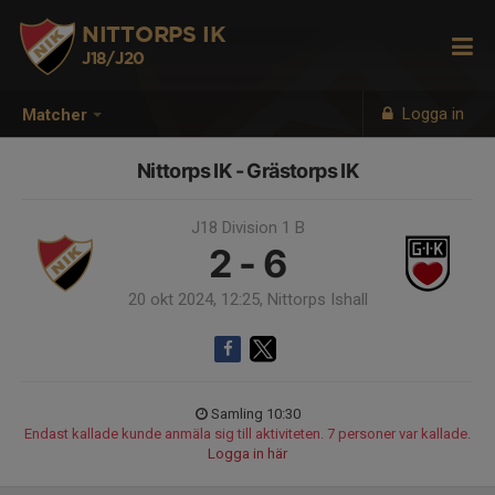
NITTORPS IK
J18/J20
Logga in
Matcher
Nittorps IK - Grästorps IK
J18 Division 1 B
2 - 6
20 okt 2024, 12:25, Nittorps Ishall
Samling 10:30
Endast kallade kunde anmäla sig till aktiviteten. 7 personer var kallade.
Logga in här