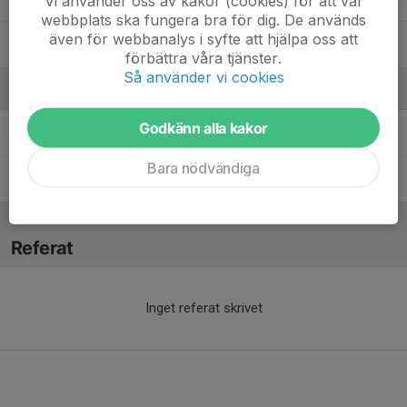
Vi använder oss av kakor (cookies) för att vår
webbplats ska fungera bra för dig. De används
även för webbanalys i syfte att hjälpa oss att
96. Vilmer Carlsson
förbättra våra tjänster.
Så använder vi cookies
Ledare
Godkänn alla kakor
Adrian Grönkvist
Materialförvaltare
Bara nödvändiga
Elias Cederwall
Tränare
Referat
Inget referat skrivet