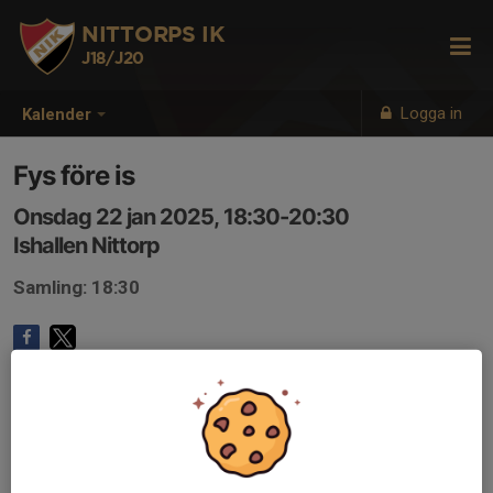
NITTORPS IK
J18/J20
Logga in
Kalender
Fys före is
Onsdag 22 jan 2025, 18:30-20:30
Ishallen Nittorp
Samling: 18:30