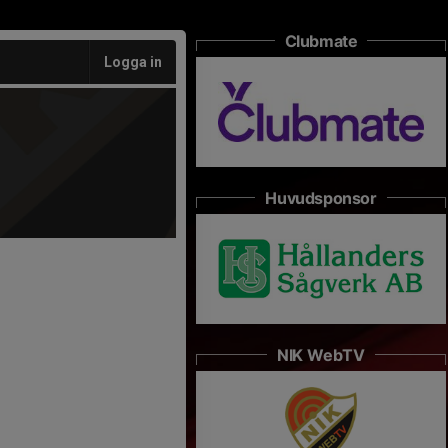
Clubmate
Logga in
Huvudsponsor
NIK WebTV