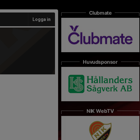
Clubmate
Logga in
Huvudsponsor
NIK WebTV