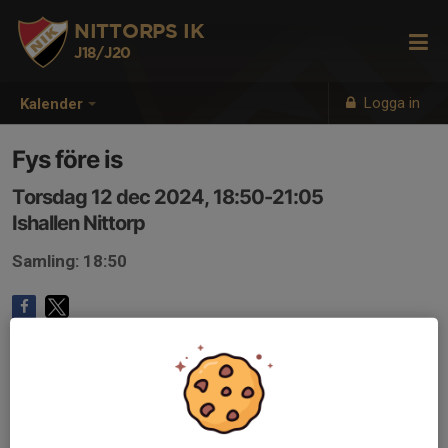
NITTORPS IK
J18/J20
Logga in
Kalender
Fys före is
Torsdag 12 dec 2024, 18:50-21:05
Ishallen Nittorp
Samling: 18:50