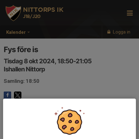
NITTORPS IK
J18/J20
Logga in
Kalender
Fys före is
Tisdag 8 okt 2024, 18:50-21:05
Ishallen Nittorp
Samling: 18:50