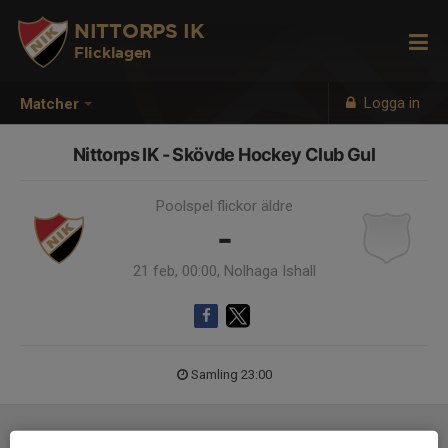
NITTORPS IK
Flicklagen
Logga in
Matcher
Nittorps IK - Skövde Hockey Club Gul
Poolspel flickor äldre
-
21 feb, 00:00, Nolhaga Ishall
Samling 23:00