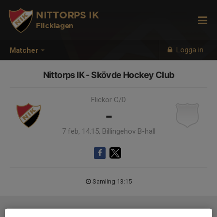
NITTORPS IK
Flicklagen
Logga in
Matcher
Nittorps IK - Skövde Hockey Club
Flickor C/D
-
7 feb, 14:15, Billingehov B-hall
Samling 13:15