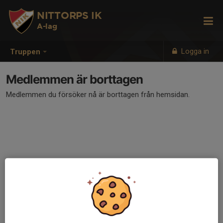
NITTORPS IK
A-lag
Logga in
Truppen
Medlemmen är borttagen
Medlemmen du försöker nå är borttagen från hemsidan.