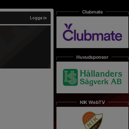
Clubmate
Logga in
Huvudsponsor
NIK WebTV