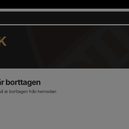
K
 borttagen
 är borttagen från hemsidan.