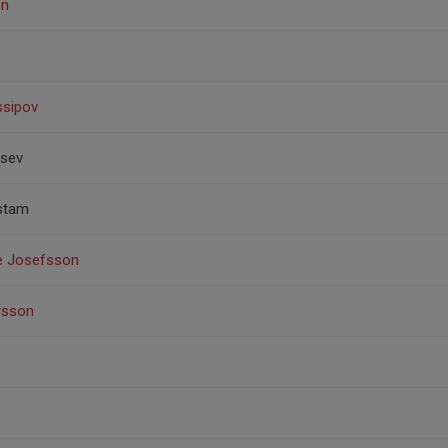
on
ssipov
tsev
estam
ke Josefsson
rsson