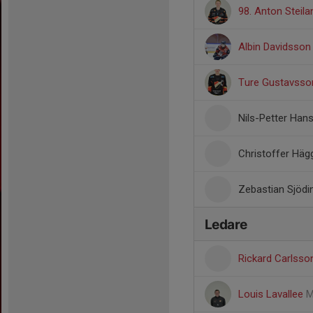
98. Anton Steila
Albin Davidsson
Ture Gustavsso
Nils-Petter Han
Christoffer Häg
Zebastian Sjödi
Ledare
Rickard Carlss
Louis Lavallee
M