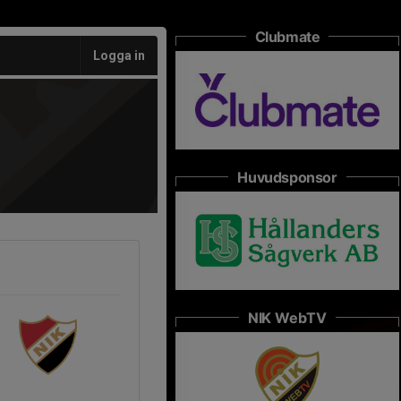
Clubmate
Logga in
Huvudsponsor
NIK WebTV