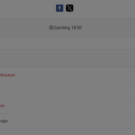
Samling 18:00
rtinsson
n
röm
nder