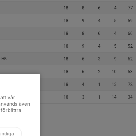
18
8
6
4
77
18
9
4
5
59
18
8
6
4
66
18
9
4
5
52
s HK
18
6
3
9
62
y
18
6
2
10
53
18
4
1
13
72
att vår
18
3
1
14
34
 används även
 förbättra
ändiga