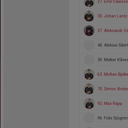
27. Emil Claess
30. Johan Lantz
37. Aleksandr O
40. Aleksei Sibir
50. Melker Kåv
63. Moltas Bjel
70. Simon Ande
92. Max Rapp
96. Felix Sjögren