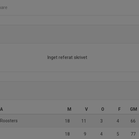
nare
Inget referat skrivet
 A
M
V
O
F
GM
 Roosters
18
11
3
4
66
18
9
4
5
77