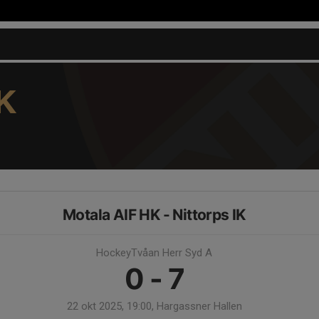
K
Motala AIF HK - Nittorps IK
HockeyTvåan Herr Syd A
0 - 7
22 okt 2025, 19:00, Hargassner Hallen