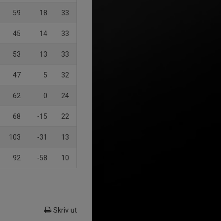
59
18
33
45
14
33
53
13
33
47
5
32
62
0
24
68
-15
22
103
-31
13
92
-58
10
Skriv ut