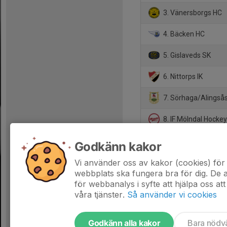
3. Vänersborgs HC
4. Bäcken HC
5. Gislaveds SK
6. Nittorps IK
7. Sörhaga/Alingså
8. IF Mölndal Hocke
9. Göteborgs IK
Godkänn kakor
10. Motala AIF HK
Vi använder oss av kakor (cookies) för 
webbplats ska fungera bra för dig. De
för webbanalys i syfte att hjälpa oss att
våra tjänster.
Så använder vi cookies
Godkänn alla kakor
Bara nödv