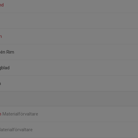
nd
n
sén Rim
gblad
n
on
Materialförvaltare
aterialförvaltare