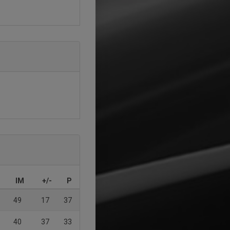
IM
+/-
P
49
17
37
40
37
33