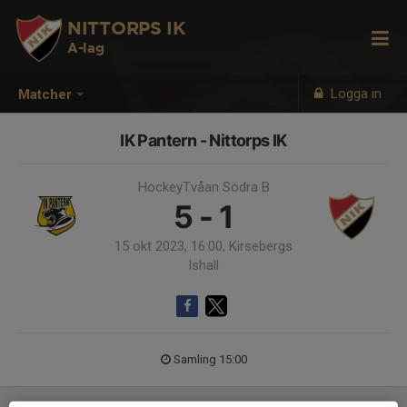
NITTORPS IK
A-lag
Logga in
Matcher
IK Pantern - Nittorps IK
HockeyTvåan Södra B
5 - 1
15 okt 2023, 16:00, Kirsebergs
Ishall
Samling 15:00