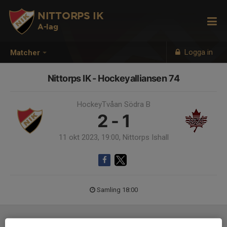
NITTORPS IK
A-lag
Logga in
Matcher
Nittorps IK - Hockeyalliansen 74
HockeyTvåan Södra B
2 - 1
11 okt 2023, 19:00, Nittorps Ishall
Samling 18:00