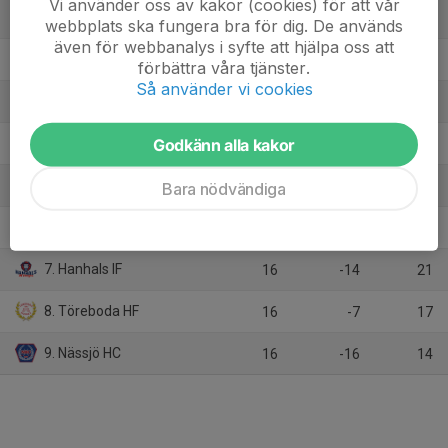
Vi använder oss av kakor (cookies) för att vår
1. Hockeyalliansen 74
16
25
36
webbplats ska fungera bra för dig. De används
även för webbanalys i syfte att hjälpa oss att
2. Kungälvs IK
16
12
30
förbättra våra tjänster.
Så använder vi cookies
3. HC Lidköping Red Roosters
16
14
28
Godkänn alla kakor
4. Jonstorps IF IshF
16
-2
25
5. Ulricehamns IF
16
-1
23
Bara nödvändiga
6. Nittorps IK
16
-11
22
7. Hanhals IF
16
-14
21
8. Töreboda HF
16
-7
17
9. Nässjö HC
16
-16
14