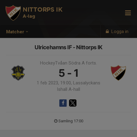
NITTORPS IK
A-lag
Logga in
Matcher
Ulricehamns IF - Nittorps IK
HockeyTvåan Södra A forts.
5 - 1
1 feb 2023, 19:00, Lassalyckans
Ishall A-hall
Samling 17:00