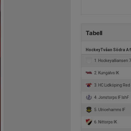
Tabell
HockeyTvåan Södra A f
1. Hockeyalliansen 
2. Kungälvs IK
3. HC Lidköping Red
4. Jonstorps IF IshF
5. Ulricehamns IF
6. Nittorps IK