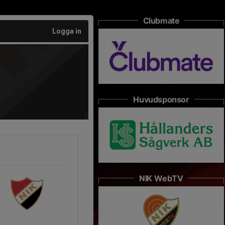
Clubmate
Logga in
Huvudsponsor
NIK WebTV