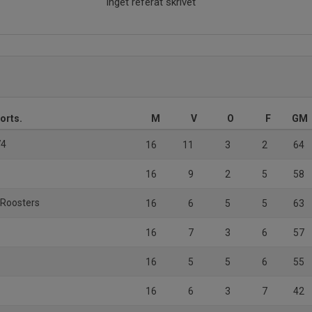
Inget referat skrivet
orts.
M
V
O
F
GM
74
16
11
3
2
64
16
9
2
5
58
 Roosters
16
6
5
5
63
16
7
3
6
57
16
5
5
6
55
16
6
3
7
42