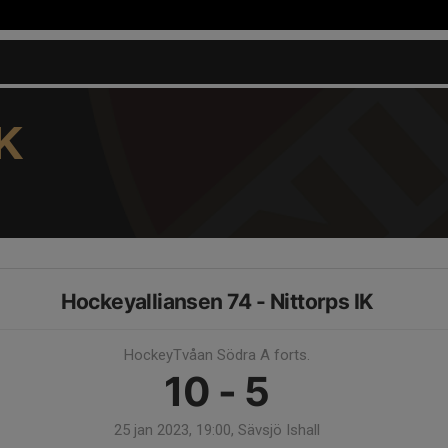
K
Hockeyalliansen 74 - Nittorps IK
HockeyTvåan Södra A forts.
10 - 5
25 jan 2023, 19:00, Sävsjö Ishall