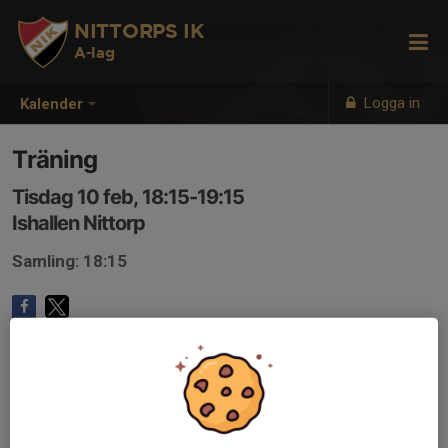
NITTORPS IK
A-lag
Logga in
Kalender
Träning
Tisdag 10 feb, 18:15-19:15
Ishallen Nittorp
Samling: 18:15